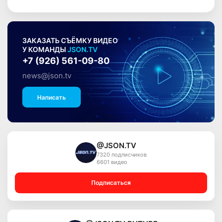
ЗАКАЗАТЬ СЪЁМКУ ВИДЕО
У КОМАНДЫ
JSON.TV
+7 (926) 561-09-80
news@json.tv
Написать
@JSON.TV
7320 подписчиков
6601 видео
Подписаться