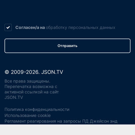
Согласен/а на
обработку
персональных данных
Отправить
© 2009-2026. JSON.TV
Все права защищены.
Перепечатка возможна с
активной ссылкой на сайт
JSON.TV
Политика конфиденциальности
Использование cookie
Регламент реагирования на запросы ПД Джейсон энд
Партнерс
Политика хранения и уничтожения ПД