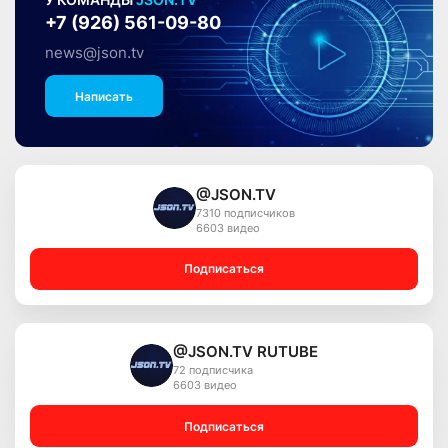
У КОМАНДЫ
JSON.TV
+7 (926) 561-09-80
news@json.tv
Написать
@JSON.TV
7310 подписчиков
6603 видео
Подписаться
@JSON.TV RUTUBE
72 подписчика
6603 видео
Подписаться