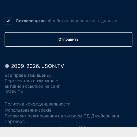
Согласен/а на
обработку
персональных данных
Отправить
© 2009-2026. JSON.TV
Все права защищены.
Перепечатка возможна с
активной ссылкой на сайт
JSON.TV
Политика конфиденциальности
Использование cookie
Регламент реагирования на запросы ПД Джейсон энд
Партнерс
Политика хранения и уничтожения ПД
Согласие на обработку ПДн