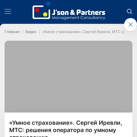
Главная
Видео
«Умное страхование». Сергей Иревли, МТС: решени
«Умное страхование». Сергей Иревли,
МТС: решения оператора по умному