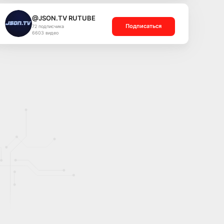
@JSON.TV RUTUBE
Подписаться
72 подписчика
6603 видео