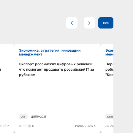
Все
Экономика, стратегия, инновации,
Экономика, стратегия, инновации,
менеджмент
менеджмент
Экспорт российских цифровых решений:
Перспективы о
Смотреть видео
т
что помогает продавать российский IT за
робототехники
рубежом
"Космос" ближ
ЦИПР-2026
ОМГ
Консорциум робото
026 г.
99
0
Июнь 2026 г.
242
0