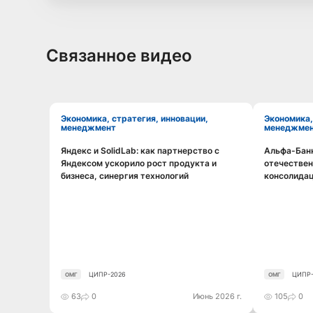
Связанное видео
Экономика, стратегия, инновации,
Экономика, стратегия, инновации,
менеджмент
менеджме
Яндекс и SolidLab: как партнерство с
Альфа-Банк
Смотреть видео
Яндексом ускорило рост продукта и
отечествен
бизнеса, синергия технологий
консолида
ЦИПР-2026
ЦИПР-
ОМГ
ОМГ
63
0
Июнь 2026 г.
105
0