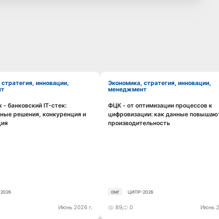
Экономика, стратегия, инновации,
нт
менеджмент
 - банковский IT-стек:
ФЦК - от оптимизации процессов к
Смотреть видео
Смотреть видео
ные решения, конкуренция и
цифровизации: как данные повышаю
ция
производительность
2026
ЦИПР-2026
ОМГ
Июнь 2026 г.
89
0
Июнь 2