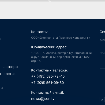
Контакты:
Св
ООО «Джейсон энд Партнерс Консалтинг»
я, Интернет
а
й город
аудиоконтент, книги
Юридический адрес:
ия, LegalTech
спорт, реклама
 и мотивация
 спутниковая
101000, г. Москва, вн.тер.г. муниципальный
аботка,
гация
округ Басманный, пер Армянский, д. 11А/2
стр. 1А
информационные
пилотные
зование, EdTech
 ПО
 аппараты, БАС
и партнеры
беспилотные
Контактный телефон:
едицина,
я, Интернет
тнерство
вание
й город
+7 (495) 625-72-45
сть, АСУ ТП, IoT
ые данные,
технологии, 3D
+7 (926) 561-09-80
окчейн
, маркетплейсы
та
 Индустрия 4.0,
технологии, 3D
ь, ИБ, КИИ
Контактный e-mail:
спорт
ещение,
и, AI hardware,
news@json.tv
ый интеллект,
ка, МСП
окчейн