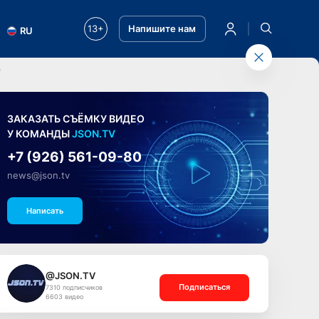
13+
Напишите нам
RU
"
ЗАКАЗАТЬ СЪЁМКУ ВИДЕО
У КОМАНДЫ
JSON.TV
+7 (926) 561-09-80
news@json.tv
Написать
@JSON.TV
Подписаться
7310 подписчиков
6603 видео