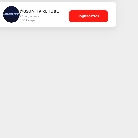
@JSON.TV RUTUBE
Подписаться
72 подписчика
6603 видео