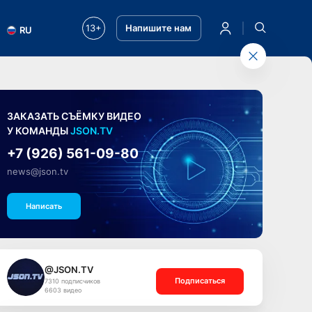
13+
Напишите нам
RU
ЗАКАЗАТЬ СЪЁМКУ ВИДЕО
У КОМАНДЫ
JSON.TV
+7 (926) 561-09-80
news@json.tv
Написать
@JSON.TV
Подписаться
7310 подписчиков
6603 видео