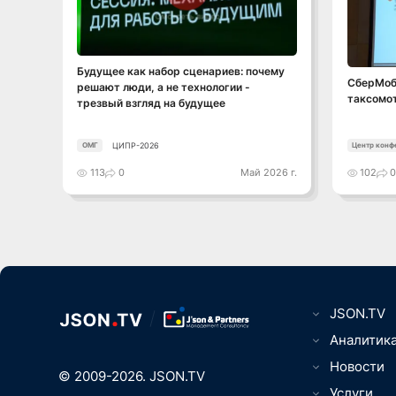
Смотреть видео
Будущее как набор сценариев: почему
СберМоба
решают люди, а не технологии -
таксомо
трезвый взгляд на будущее
ЦИПР-2026
ОМГ
Центр конф
113
0
Май 2026 г.
102
JSON.TV
Цифровизаци
Аналитик
вещей, Умны
ТВ, видео-, 
Новости
Юриспруденц
© 2009-2026. JSON.TV
Игры, кибер
Менеджмент
Телематика,
Услуги