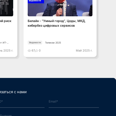
Смотреть видео
ий риск
Билайн - "Умный город", Цоды, МКД,
"Умны
кибербез цифровых сервисов
разви
обойт
ыт ИТ-
Телеком 2025
Ведомости
Ведом
ь 2025 г.
67
0
Май 2025 г.
69
язаться с нами