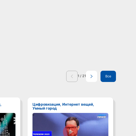
1
/
21
Все
Цифровизация, Интернет вещей,
Цифровизация, Интернет вещей,
Умный город
Умны