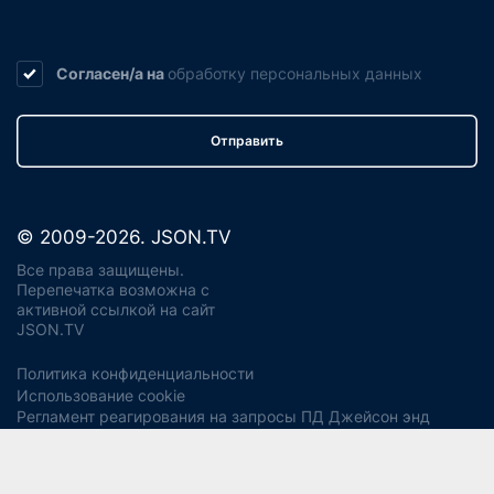
Согласен/а на
обработку
персональных данных
Отправить
© 2009-2026. JSON.TV
Все права защищены.
Перепечатка возможна с
активной ссылкой на сайт
JSON.TV
Политика конфиденциальности
Использование cookie
Регламент реагирования на запросы ПД Джейсон энд
Партнерс
Политика хранения и уничтожения ПД
Согласие на обработку ПДн