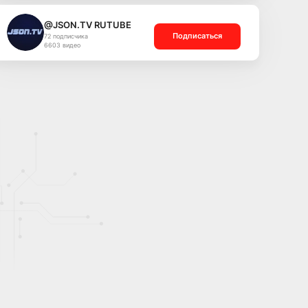
@JSON.TV RUTUBE
Подписаться
72 подписчика
6603 видео