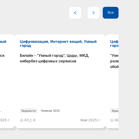
Все
Цифровизация, Интернет вещей, Умный
Цифровизация, Интернет вещей, Умный
город
город
иск
Билайн - "Умный город", Цоды, МКД,
"Умные парков
Смотреть видео
кибербез цифровых сервисов
развитие цифр
обойтись. Рос
Телеком 2025
Телек
Ведомости
Ведомости
025 г.
67
0
Май 2025 г.
69
0