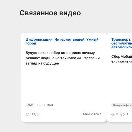
Связанное видео
Цифровизация, Интернет вещей, Умный
Транспорт, ИТС,
город
беспилотн
автомобили
Будущее как набор сценариев: почему
Смотреть видео
СберМобайл
решают люди, а не технологии - трезвый
таксомотор
взгляд на будущее
ЦИПР-2026
ОМГ
Центр конфере
113
0
Май 2026 г.
102
0