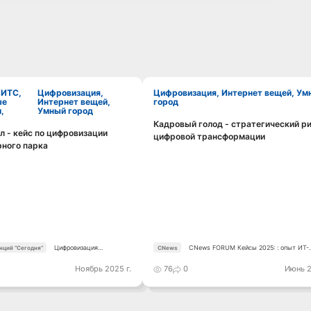
Цифровизация,
Цифровизация, Интернет вещей, Умный
ые
Интернет вещей,
город
,
Умный город
Кадровый голод - стратегический р
Смотреть видео
 - кейс по цифровизации
цифровой трансформации
Смотреть видео
ного парка
Цифровизация
CNews FORUM Кейсы 2025: : опыт ИТ-
нций “Сегодня”
CNews
транспорта-25
лидеров
Ноябрь 2025 г.
76
0
Июнь 2