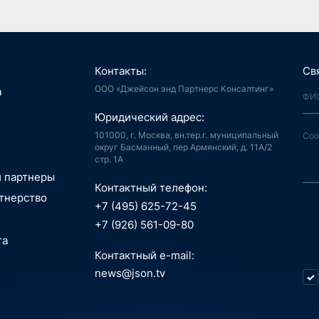
Контакты:
Св
ООО «Джейсон энд Партнерс Консалтинг»
я, Интернет
а
й город
аудиоконтент, книги
Юридический адрес:
ия, LegalTech
спорт, реклама
 и мотивация
 спутниковая
101000, г. Москва, вн.тер.г. муниципальный
аботка,
гация
округ Басманный, пер Армянский, д. 11А/2
стр. 1А
информационные
пилотные
зование, EdTech
 ПО
 аппараты, БАС
и партнеры
беспилотные
Контактный телефон:
едицина,
я, Интернет
тнерство
вание
й город
+7 (495) 625-72-45
сть, АСУ ТП, IoT
ые данные,
технологии, 3D
+7 (926) 561-09-80
окчейн
, маркетплейсы
та
 Индустрия 4.0,
технологии, 3D
ь, ИБ, КИИ
Контактный e-mail:
спорт
ещение,
и, AI hardware,
news@json.tv
ый интеллект,
ка, МСП
окчейн
стратегия,
икации,
нные технологии,
 менеджмент
е, ИКТ