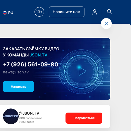
13+
Напишите нам
RU
ЗАКАЗАТЬ СЪЁМКУ ВИДЕО
У КОМАНДЫ
JSON.TV
+7 (926) 561-09-80
news@json.tv
Написать
@JSON.TV
Подписаться
7310 подписчиков
6603 видео