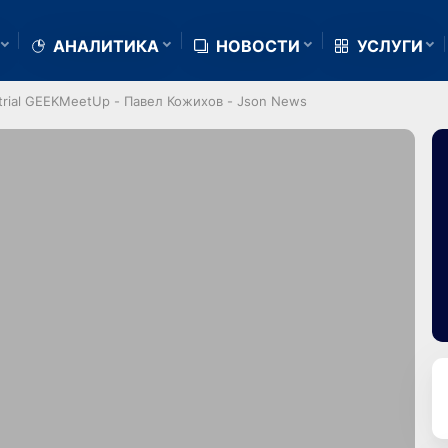
АНАЛИТИКА
НОВОСТИ
УСЛУГИ
strial GEEKMeetUp - Павел Кожихов - Json News