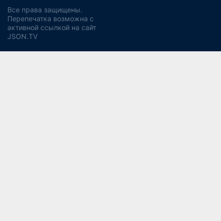
Все права защищены.
Перепечатка возможна с
активной ссылкой на сайт
JSON.TV
Политика конфиденциальности
Использование cookie
Регламент реагирования на запросы ПД Джейсон энд
Партнерс
Политика хранения и уничтожения ПД
Согласие на обработку ПДн
Заявление об отзыве согласия
Согласие на рекламную рассылку
Свидетельство СМИ ЭЛ № ФС77-56975
13+
от 14 февраля 2014 года (Роскомнадзор).
Учредитель:
ООО "Джейсон энд Партнерс Консалтинг".
Главный редактор:
Водянова Светлана Александровна