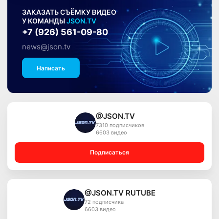
ЗАКАЗАТЬ СЪЁМКУ ВИДЕО
У КОМАНДЫ
JSON.TV
+7 (926) 561-09-80
news@json.tv
Написать
@JSON.TV
7310 подписчиков
6603 видео
Подписаться
@JSON.TV RUTUBE
72 подписчика
6603 видео