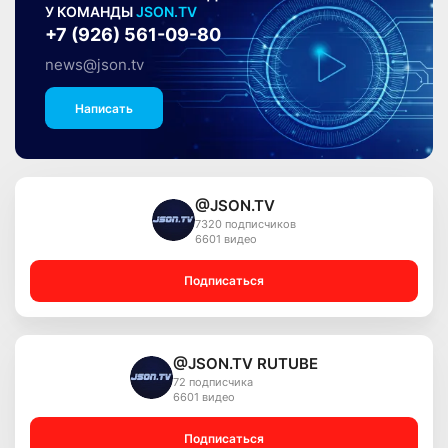
У КОМАНДЫ
JSON.TV
+7 (926) 561-09-80
news@json.tv
Написать
@JSON.TV
7320 подписчиков
6601 видео
Подписаться
@JSON.TV RUTUBE
72 подписчика
6601 видео
Подписаться