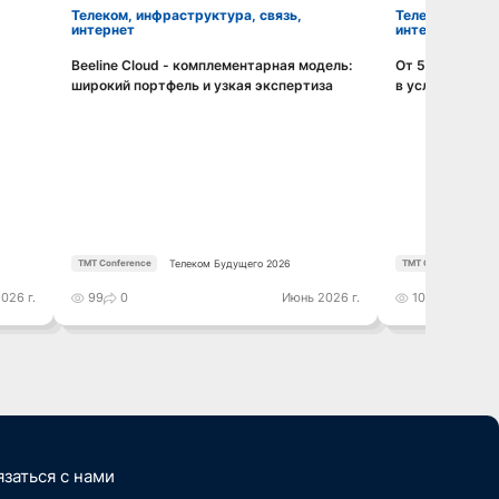
Телеком, инфраструктура, связь,
Телеком, инфраструктура, связь,
интернет
интернет
Beeline Cloud - комплементарная модель:
От 5G к 6G: и
Смотреть видео
широкий портфель и узкая экспертиза
в условиях но
Телеком Будущего 2026
TMT Conference
TMT Conference
026 г.
99
0
Июнь 2026 г.
105
0
язаться с нами