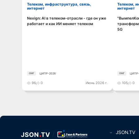
Телеком, инфраструктура, связь,
Телеком, инфраструктура, связь,
интернет
интернет
Nexign: AI в телеком-отрасли - где он уже
"ВымпелКом
Смотреть видео
работает и как ИИ меняет телеком
трансформа
5G
ЦИПР-2026
ЦИПР-
ОМГ
ОМГ
96
0
Июнь 2026 г.
105
0
JSON.TV