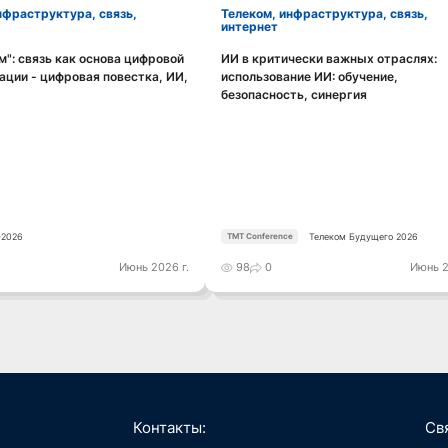
Телеком, инфраструктура, связь,
интернет
": связь как основа цифровой
ИИ в критически важных отраслях:
Смотреть видео
Смотреть видео
ции - цифровая повестка, ИИ,
использование ИИ: обучение,
безопасность, синергия
2026
Телеком Будущего 2026
TMT Conference
Июнь 2026 г.
98
0
Июнь 2
Контакты:
Св