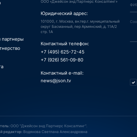
ООО «Джейсон энд Партнерс Консалтинг»
я, Интернет
а
й город
аудиоконтент, книги
Юридический адрес:
ия, LegalTech
спорт, реклама
 и мотивация
 спутниковая
101000, г. Москва, вн.тер.г. муниципальный
аботка,
гация
округ Басманный, пер Армянский, д. 11А/2
стр. 1А
информационные
пилотные
зование, EdTech
 ПО
 аппараты, БАС
и партнеры
беспилотные
Контактный телефон:
едицина,
я, Интернет
тнерство
вание
й город
+7 (495) 625-72-45
сть, АСУ ТП, IoT
ые данные,
технологии, 3D
+7 (926) 561-09-80
окчейн
, маркетплейсы
та
 Индустрия 4.0,
технологии, 3D
ь, ИБ, КИИ
Контактный e-mail:
спорт
ещение,
и, AI hardware,
news@json.tv
ый интеллект,
ка, МСП
окчейн
стратегия,
икации,
нные технологии,
 менеджмент
е, ИКТ
естиции, новации,
пилотные
, онлайн-
атежи
 аппараты
, EdTech
газины, торговля,
опроцессоры, ASIC,
Д, ПК, смартфоны
системы
 связь и услуги,
тель:
ООО "Джейсон энд Партнерс Консалтинг".
, онлайн-
Д, ПК, смартфоны
контент, медиа
й редактор:
Водянова Светлана Александровна
ь, ИБ
, онлайн-