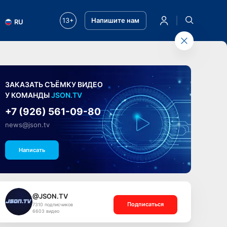
13+
Напишите нам
RU
ЗАКАЗАТЬ СЪЁМКУ ВИДЕО
У КОМАНДЫ
JSON.TV
+7 (926) 561-09-80
news@json.tv
Написать
@JSON.TV
Подписаться
7310 подписчиков
6603 видео