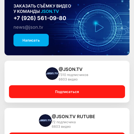
ЗАКАЗАТЬ СЪЁМКУ ВИДЕО
У КОМАНДЫ
JSON.TV
+7 (926) 561-09-80
news@json.tv
Написать
@JSON.TV
7310 подписчиков
6603 видео
Подписаться
@JSON.TV RUTUBE
72 подписчика
6603 видео