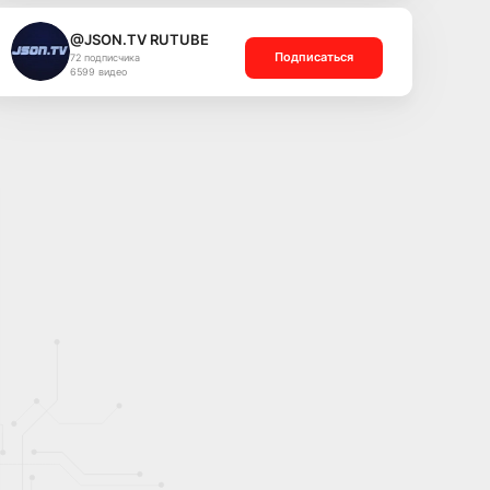
@JSON.TV RUTUBE
Подписаться
72 подписчика
6599 видео