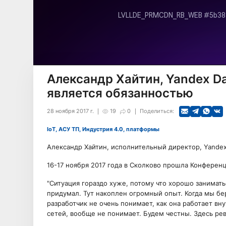
Александр Хайтин, Yandex Da
является обязанностью
28 ноября 2017 г.
19
0
Поделиться:
IoT, АСУ ТП, Индустрия 4.0, платформы
Александр Хайтин, исполнительный директор, Yandex 
16-17 ноября 2017 года в Сколково прошла Конферен
"Ситуация гораздо хуже, потому что хорошо занимат
придумал. Тут накоплен огромный опыт. Когда мы бе
разработчик не очень понимает, как она работает вну
сетей, вообще не понимает. Будем честны. Здесь ре