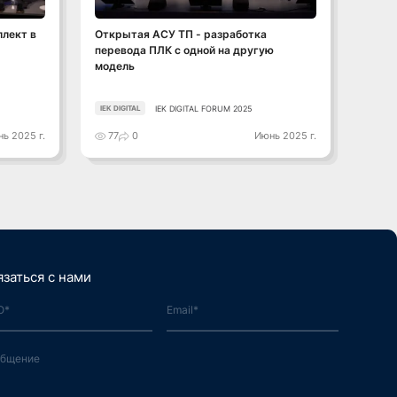
ллект в
Открытая АСУ ТП - разработка
ЕвроХ
перевода ПЛК с одной на другую
мы о
модель
IEK DIGITAL FORUM 2025
IEK DIGITAL
IEK DIG
ь 2025 г.
77
0
Июнь 2025 г.
100
язаться с нами