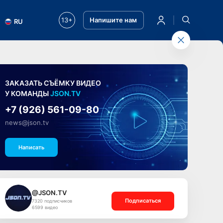
13+
Напишите нам
RU
ЗАКАЗАТЬ СЪЁМКУ ВИДЕО
У КОМАНДЫ
JSON.TV
+7 (926) 561-09-80
news@json.tv
Написать
@JSON.TV
Подписаться
7320 подписчиков
6599 видео