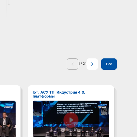
1
/
21
Все
IoT, АСУ ТП, Индустрия 4.0,
IoT, АСУ ТП, Индустрия 4.0,
платформы
плат
Смотреть видео