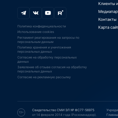
МАРКЕТИН
Онлайн-обра
технологии,
летательные
Клиенты 
ИССЛЕДОВ
Транспорт, 
Цифровая м
Цифровизаци
РЫНКИ. ОТ
автомобили
Медиапар
медоборудо
вещей, Умны
PR-ПОДДЕ
Промышленно
Промышленн
Аддитивные 
Контакты
BigData, бл
JSON.TV
Экосистемы
печать
Политика конфиденциальности
Карта сай
IoT, АСУ ТП,
IPO, ИНВЕС
Аддитивные 
Безопасност
Использование cookies
платформы
печать
КОНСАЛТИН
Игры, кибер
Регламент реагирования на запросы по
Импортозам
ИИ-ускорител
ФИНАНСОВ
Искусственн
персональным данным
господдерж
ИИ
АУДИТ
BigData, бл
Политика хранения и уничтожения
Экономика, 
Телекоммун
Информацио
персональных данных
инновации,
оборудовани
ПО
Согласие на обработку персональных
Финтех, инв
Дроны, бес
Образование
данных
финансы, пл
летательные
образование
Заявление об отзыве согласия на обработку
Интернет-ма
ЭКБ, ЦПУ, с
Серверы СХ
персональных данных
ретейл, эко
FPGA
Согласие на рекламную рассылку
Спутниковая
Телевидение
Серверы, СХ
навигация
кинотеатры, 
Безопасност
Телевидение
Кадры, HR, 
Спутниковая
кинотеатры, 
удаленная р
Энергетика,
Телеком, ин
Кибербезопа
умный горо
связь, интер
Транспорт, 
"Технет" НТ
Транспорт, 
автомобили
Свидетельство СМИ ЭЛ № ФС77-56975
Учреди
автомобили
13+
Образование
от 14 февраля 2014 года (Роскомнадзор).
Главны
Оборудовани