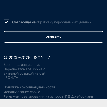
Согласен/а на
обработку
персональных данных
Отправить
© 2009-2026. JSON.TV
Все права защищены.
Перепечатка возможна с
активной ссылкой на сайт
JSON.TV
Политика конфиденциальности
Использование cookie
Регламент реагирования на запросы ПД Джейсон энд
Партнерс
Политика хранения и уничтожения ПД