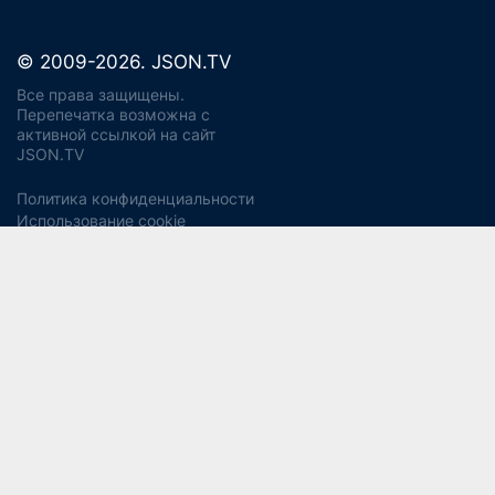
© 2009-2026. JSON.TV
Все права защищены.
Перепечатка возможна с
активной ссылкой на сайт
JSON.TV
Политика конфиденциальности
Использование cookie
Регламент реагирования на запросы ПД Джейсон энд
Партнерс
Политика хранения и уничтожения ПД
Согласие на обработку ПДн
Заявление об отзыве согласия
Согласие на рекламную рассылку
Свидетельство СМИ ЭЛ № ФС77-56975
13+
от 14 февраля 2014 года (Роскомнадзор).