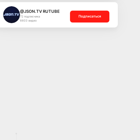
@JSON.TV RUTUBE
Подписаться
72 подписчика
6603 видео