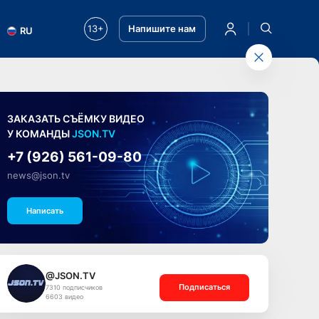
13+
Напишите нам
RU
ЗАКАЗАТЬ СЪЁМКУ ВИДЕО
У КОМАНДЫ
JSON.TV
+7 (926) 561-09-80
news@json.tv
Написать
@JSON.TV
Подписаться
7310 подписчиков
6603 видео