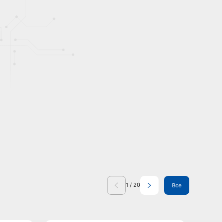
1
/
20
Все