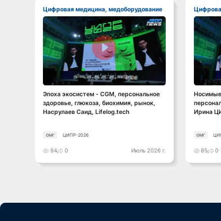
Цифровая медицина, медоборудование
Цифров
Смотреть видео
Эпоха экосистем - CGM, персональное
Носимые 
здоровье, глюкоза, биохимия, рынок,
персонал
Насрулаев Саид, Lifelog.tech
Ирина Ц
ЦИПР-2026
ЦИ
ОМГ
ОМГ
94
0
Июль 2026 г.
85
0