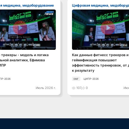
ая медицина, медоборудование
Цифровая медицина, медобору
Смотреть видео
Смотреть видео
трекеры - модель и логика
Как данные фитнесс трекеров и
ьной аналитики, Ефимова
геймификация повышают
ИПР
эффективность тренировок, от
к результату
ПР-2026
ЦИПР-2026
ОМГ
Июль 2026 г.
107
0
Июн