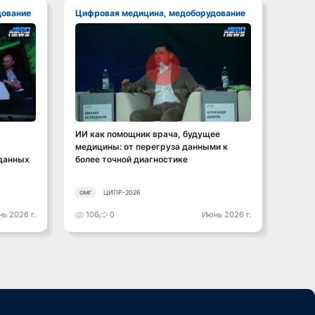
дование
Цифровая медицина, медоборудование
Циф
Смотреть видео
ИИ как помощник врача, будущее
Neiry
медицины: от перегруза данными к
медиц
 данных
более точной диагностике
техно
ЦИПР-2026
ОМГ
ОМГ
ь 2026 г.
106
0
Июнь 2026 г.
84