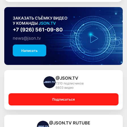
ЗАКАЗАТЬ СЪЁМКУ ВИДЕО
У КОМАНДЫ
JSON.TV
+7 (926) 561-09-80
news@json.tv
Написать
@JSON.TV
7310 подписчиков
6603 видео
Подписаться
@JSON.TV RUTUBE