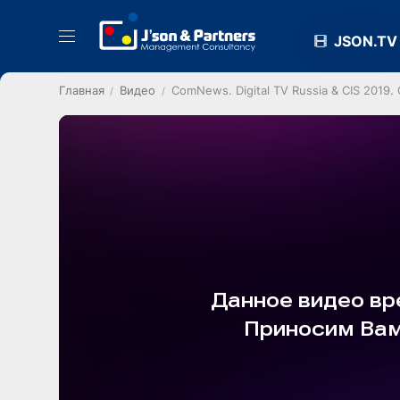
JSON.TV
Главная
Видео
ComNews. Digital TV Russia & CIS 201