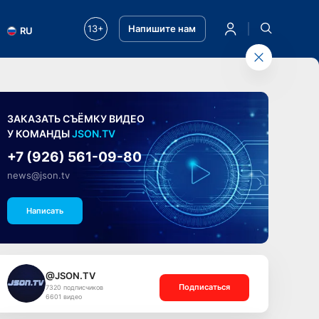
13+
Напишите нам
RU
ЗАКАЗАТЬ СЪЁМКУ ВИДЕО
У КОМАНДЫ
JSON.TV
+7 (926) 561-09-80
news@json.tv
Написать
@JSON.TV
Подписаться
7320 подписчиков
6601 видео