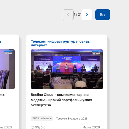
1
/
21
Все
Телеком, инфраструктура, связь,
Телеком, инфраструктура, связь,
интернет
инте
Смотреть видео
ях:
Beeline Cloud - комплементарная
От 5G
модель: широкий портфель и узкая
энерг
экспертиза
огран
Телеком Будущего 2026
TMT Conference
TMT Co
ь 2026 г.
99
0
Июнь 2026 г.
105