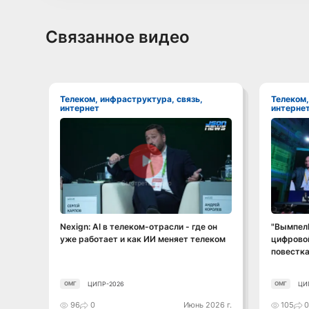
Связанное видео
Телеком, инфраструктура, связь,
Телеком, инфраструктура, связь,
интернет
интерне
Смотреть видео
Nexign: AI в телеком-отрасли - где он
"ВымпелК
уже работает и как ИИ меняет телеком
цифрово
повестка
ЦИПР-2026
ЦИ
ОМГ
ОМГ
96
0
Июнь 2026 г.
105