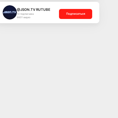
@JSON.TV RUTUBE
Подписаться
72 подписчика
6601 видео