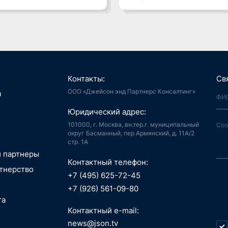
Контакты:
Св
ООО «Джейсон энд Партнерс Консалтинг»
я, Интернет
а
й город
аудиоконтент, книги
Юридический адрес:
ия, LegalTech
спорт, реклама
 и мотивация
 спутниковая
101000, г. Москва, вн.тер.г. муниципальный
аботка,
гация
округ Басманный, пер Армянский, д. 11А/2
стр. 1А
информационные
пилотные
ГОВЫЕ
зование, EdTech
 ПО
 аппараты, БАС
и партнеры
АНИЯ
беспилотные
Контактный телефон:
едицина,
я, Интернет
РАСЛИ
тнерство
вание
й город
+7 (495) 625-72-45
РЖКА
сть, АСУ ТП, IoT
ые данные,
технологии, 3D
+7 (926) 561-09-80
окчейн
, маркетплейсы
та
 Индустрия 4.0,
ТИЦИИ
технологии, 3D
ь, ИБ, КИИ
Контактный e-mail:
Г. СТРАТЕГИЯ
спорт
ещение,
и, AI hardware,
news@json.tv
О-ТЕХНИЧЕСКИЙ
ый интеллект,