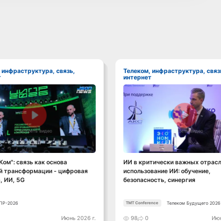
Телеком, инфраструктура, связь,
т
интернет
Смотреть видео
Смотреть видео
ом": связь как основа
ИИ в критически важных отрасл
й трансформации - цифровая
использование ИИ: обучение,
, ИИ, 5G
безопасность, синергия
ПР-2026
Телеком Будущего 2026
TMT Conference
0
Июнь 2026 г.
98
0
Июн