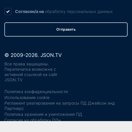
Согласен/а на
обработку
персональных данных
Отправить
© 2009-2026. JSON.TV
Все права защищены.
Перепечатка возможна с
активной ссылкой на сайт
JSON.TV
Политика конфиденциальности
Использование cookie
Регламент реагирования на запросы ПД Джейсон энд
Партнерс
Политика хранения и уничтожения ПД
Согласие на обработку ПДн
Заявление об отзыве согласия
Согласие на рекламную рассылку