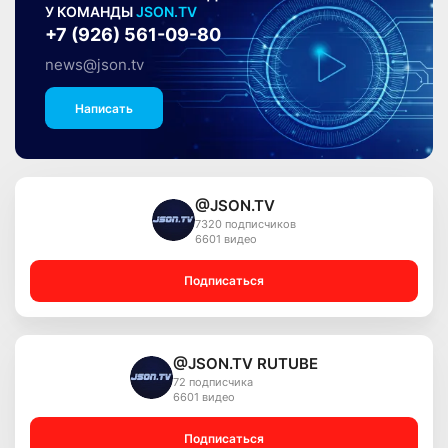
У КОМАНДЫ
JSON.TV
+7 (926) 561-09-80
news@json.tv
Написать
@JSON.TV
7320 подписчиков
6601 видео
Подписаться
@JSON.TV RUTUBE
72 подписчика
6601 видео
Подписаться