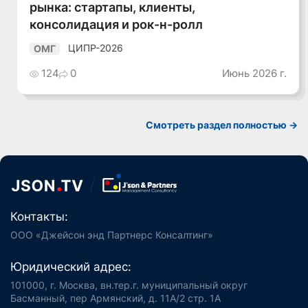
рынка: стартапы, клиенты,
консолидация и рок-н-ролл
ЦИПР-2026
ОМГ
124
0
Июнь 2026 г.
Смотреть раздел полностью ->
Контакты:
ООО «Джейсон энд Партнерс Консалтинг»
Юридический адрес:
101000, г. Москва, вн.тер.г. муниципальный округ
Басманный, пер Армянский, д. 11А/2 стр. 1А