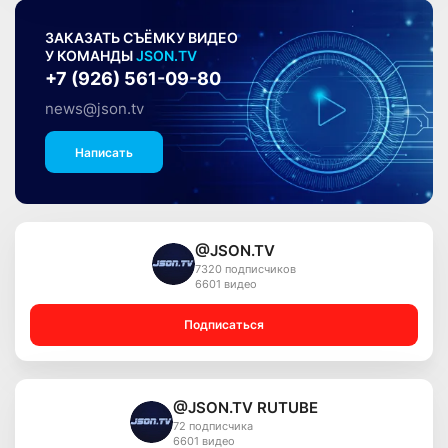
ЗАКАЗАТЬ СЪЁМКУ ВИДЕО
У КОМАНДЫ
JSON.TV
+7 (926) 561-09-80
news@json.tv
Написать
@JSON.TV
7320 подписчиков
6601 видео
Подписаться
@JSON.TV RUTUBE
72 подписчика
6601 видео