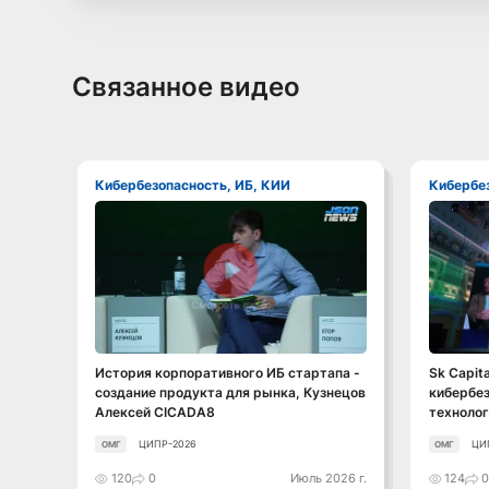
Связанное видео
Кибербезопасность, ИБ, КИИ
Кибербе
Смотреть видео
История корпоративного ИБ стартапа -
Sk Capita
создание продукта для рынка, Кузнецов
кибербез
Алексей CICADA8
технолог
ЦИПР-2026
ЦИ
ОМГ
ОМГ
120
0
Июль 2026 г.
124