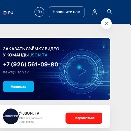
13+
Напишите нам
RU
ЗАКАЗАТЬ СЪЁМКУ ВИДЕО
У КОМАНДЫ
JSON.TV
+7 (926) 561-09-80
news@json.tv
Написать
@JSON.TV
Подписаться
7320 подписчиков
6601 видео