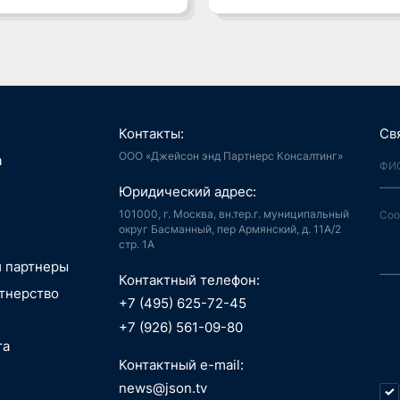
Контакты:
Св
ООО «Джейсон энд Партнерс Консалтинг»
я, Интернет
а
й город
аудиоконтент, книги
Юридический адрес:
ия, LegalTech
спорт, реклама
 и мотивация
 спутниковая
101000, г. Москва, вн.тер.г. муниципальный
аботка,
гация
округ Басманный, пер Армянский, д. 11А/2
стр. 1А
информационные
пилотные
ГОВЫЕ
зование, EdTech
 ПО
 аппараты, БАС
и партнеры
АНИЯ
беспилотные
Контактный телефон:
едицина,
я, Интернет
РАСЛИ
тнерство
вание
й город
+7 (495) 625-72-45
РЖКА
сть, АСУ ТП, IoT
ые данные,
технологии, 3D
+7 (926) 561-09-80
окчейн
, маркетплейсы
та
 Индустрия 4.0,
ТИЦИИ
технологии, 3D
ь, ИБ, КИИ
Контактный e-mail:
Г. СТРАТЕГИЯ
спорт
ещение,
и, AI hardware,
news@json.tv
О-ТЕХНИЧЕСКИЙ
ый интеллект,
ка, МСП