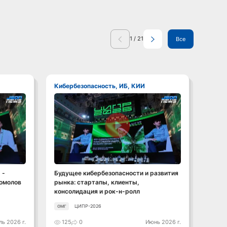
1
/
21
Все
Кибербезопасность, ИБ, КИИ
Кибе
Смотреть видео
 -
Будущее кибербезопасности и развития
Росат
гомолов
рынка: стартапы, клиенты,
допус
консолидация и рок-н-ролл
ЦИПР-2026
ОМГ
ОМГ
ь 2026 г.
125
0
Июнь 2026 г.
121