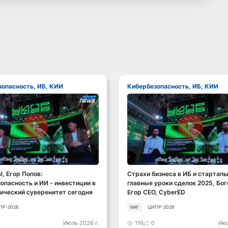
зопасность, ИБ, КИИ
Кибербезопасность, ИБ, КИИ
Смотреть видео
Смотреть видео
l, Егор Попов:
Страхи бизнеса в ИБ и стартапы
опасность и ИИ - инвестиции в
главные уроки сделок 2025, Бо
ический суверенитет сегодня
Егор CEO, CyberED
ПР-2026
ЦИПР-2026
ОМГ
0
Июль 2026 г.
116
0
Июл