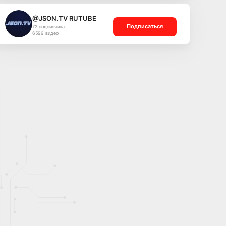
@JSON.TV RUTUBE
Подписаться
72 подписчика
6599 видео