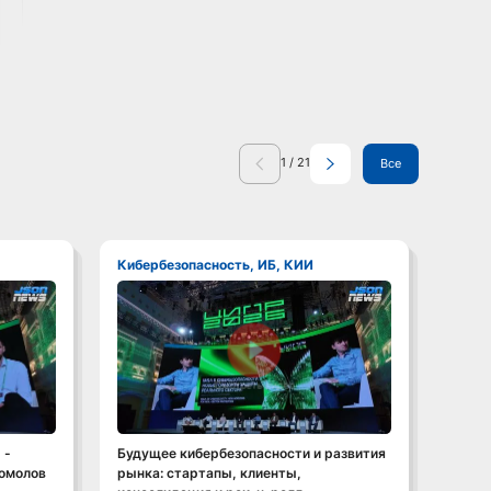
1
/
21
Все
Кибербезопасность, ИБ, КИИ
Кибе
Смотреть видео
 -
Будущее кибербезопасности и развития
Росат
гомолов
рынка: стартапы, клиенты,
допус