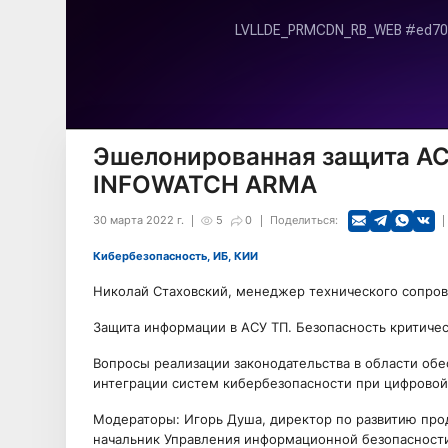
Эшелонированная защита АСУ
INFOWATCH ARMA
30 марта 2022 г.
5
0
Поделиться:
Кибербезопасность, ИБ, КИИ
Николай Стаховский, менеджер технического сопро
Защита информации в АСУ ТП. Безопасность критиче
Вопросы реализации законодательства в области обе
интеграции систем кибербезопасности при цифровои
Модераторы: Игорь Душа, директор по развитию прод
начальник Управления информационной безопасност