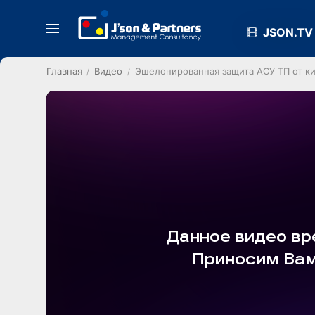
JSON.TV
Главная
Видео
Эшелонированная защита АСУ ТП от к