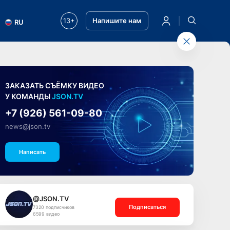
13+
Напишите нам
RU
ЗАКАЗАТЬ СЪЁМКУ ВИДЕО
У КОМАНДЫ
JSON.TV
+7 (926) 561-09-80
news@json.tv
Написать
@JSON.TV
Подписаться
7320 подписчиков
6599 видео