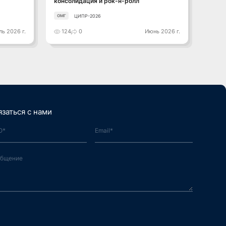
консолидация и рок-н-ролл
ЦИПР-2026
ОМГ
ОМГ
ь 2026 г.
124
0
Июнь 2026 г.
121
язаться с нами