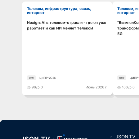
Телеком, инфраструктура, связь,
Телеком, инфраструктура, связь,
интернет
интернет
Nexign: AI в телеком-отрасли - где он уже
"ВымпелКом
Смотреть видео
работает и как ИИ меняет телеком
трансформа
5G
ЦИПР-2026
ЦИПР-
ОМГ
ОМГ
96
0
Июнь 2026 г.
106
0
JSON.TV