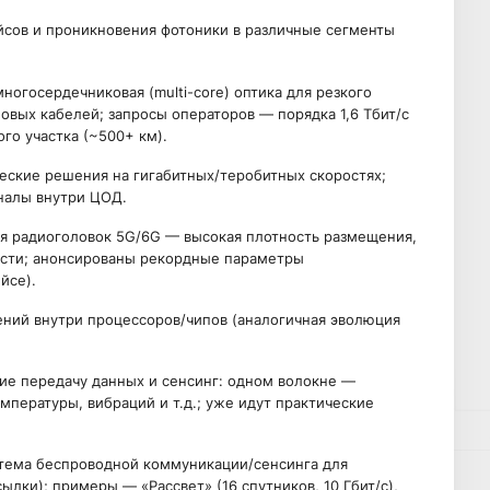
йсов и проникновения фотоники в различные сегменты
ногосердечниковая (multi-core) оптика для резкого
овых кабелей; запросы операторов — порядка 1,6 Тбит/с
го участка (~500+ км).
еские решения на гигабитных/теробитных скоростях;
налы внутри ЦОД.
ля радиоголовок 5G/6G — высокая плотность размещения,
ости; анонсированы рекордные параметры
йсе).
ний внутри процессоров/чипов (аналогичная эволюция
е передачу данных и сенсинг: одном волокне —
пературы, вибраций и т.д.; уже идут практические
стема беспроводной коммуникации/сенсинга для
лки); примеры — «Рассвет» (16 спутников, 10 Гбит/с),