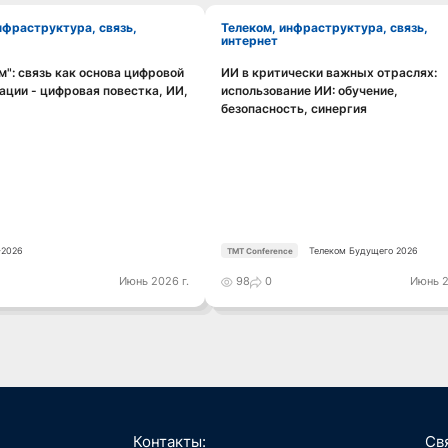
Телеком, инфраструктура, связь,
интернет
": связь как основа цифровой
ИИ в критически важных отраслях:
Смотреть видео
Смотреть видео
ции - цифровая повестка, ИИ,
использование ИИ: обучение,
безопасность, синергия
2026
Телеком Будущего 2026
TMT Conference
Июнь 2026 г.
98
0
Июнь 2
Контакты:
Св