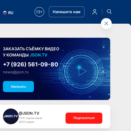
13+
Напишите нам
RU
ЗАКАЗАТЬ СЪЁМКУ ВИДЕО
У КОМАНДЫ
JSON.TV
+7 (926) 561-09-80
news@json.tv
Написать
@JSON.TV
Подписаться
7310 подписчиков
6603 видео