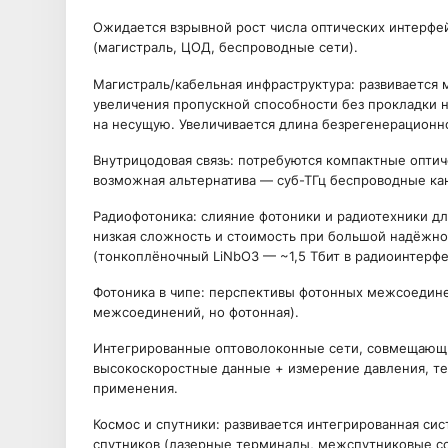
Ожидается взрывной рост числа оптических интерфе
(магистраль, ЦОД, беспроводные сети).
Магистраль/кабельная инфраструктура: развивается м
увеличения пропускной способности без прокладки н
на несущую. Увеличивается длина безрегенерационно
Внутрицодовая связь: потребуются компактные оптич
возможная альтернатива — суб-ТГц беспроводные ка
Радиофотоника: слияние фотоники и радиотехники д
низкая сложность и стоимость при большой надёжн
(тонкоплёночный LiNbO3 — ~1,5 Тбит в радиоинтерфе
Фотоника в чипе: перспективы фотонных межсоедине
межсоединений, но фотонная).
Интегрированные оптоволоконные сети, совмещающи
высокоскоростные данные + измерение давления, тем
применения.
Космос и спутники: развивается интегрированная си
спутников (лазерные терминалы, межспутниковые ссы