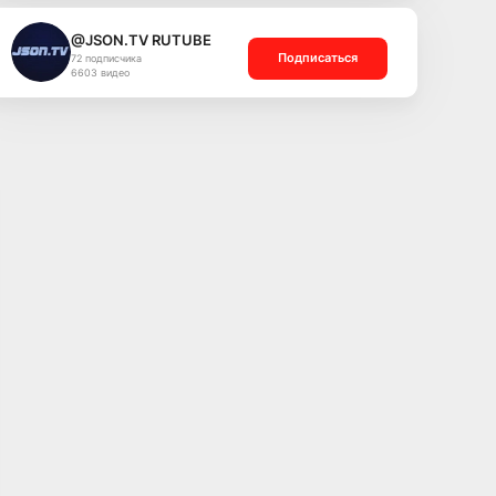
@JSON.TV RUTUBE
Подписаться
72 подписчика
6603 видео