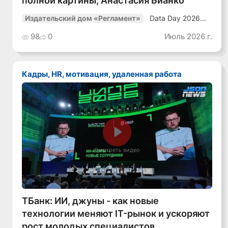
полной картины, Анастасия Бианко
Data Day 2026
Издательский дом «Регламент»
«ИИ + Данные.
Как сохранять
98
0
Июль 2026 г.
уверенный курс
в динамичной
среде»
Кадры, HR, мотивация, удаленная работа
Смотреть видео
ТБанк: ИИ, джуны - как новые
технологии меняют IT-рынок и ускоряют
рост молодых специалистов