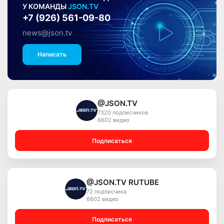
У КОМАНДЫ
JSON.TV
+7 (926) 561-09-80
news@json.tv
Написать
@JSON.TV
7320 подписчиков
6602 видео
Подписаться
@JSON.TV RUTUBE
72 подписчика
6602 видео
Подписаться