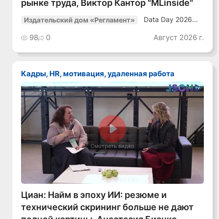
рынке труда, Виктор Кантор "MLinside"
Data Day 2026
Издательский дом «Регламент»
«ИИ + Данные.
Как сохранять
98
0
Август 2026 г.
уверенный курс
в динамичной
среде»
Кадры, HR, мотивация, удаленная работа
Смотреть видео
Циан: Найм в эпоху ИИ: резюме и
технический скрининг больше не дают