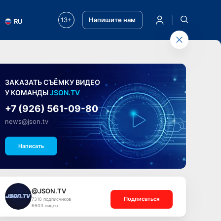
13+
Напишите нам
RU
ЗАКАЗАТЬ СЪЁМКУ ВИДЕО
У КОМАНДЫ
JSON.TV
+7 (926) 561-09-80
news@json.tv
Написать
@JSON.TV
Подписаться
7310 подписчиков
6603 видео