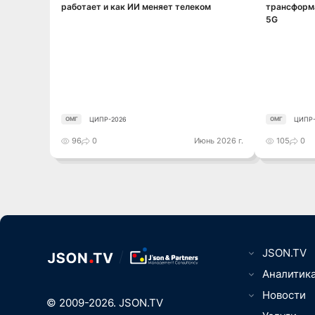
работает и как ИИ меняет телеком
трансформа
5G
ЦИПР-2026
ЦИПР-
ОМГ
ОМГ
96
0
Июнь 2026 г.
105
0
JSON.TV
Цифровизаци
Аналитик
вещей, Умны
ТВ, видео-, 
Новости
Юриспруденц
© 2009-2026. JSON.TV
Игры, кибер
Менеджмент
Телематика,