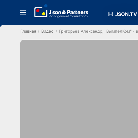
JSON.TV
Главная
Видео
Григорьев Александр, "ВымпелКом" - в