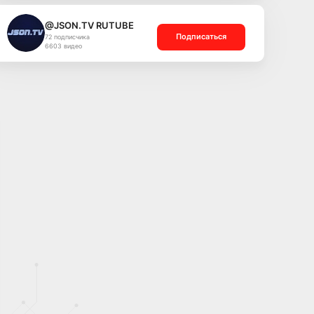
@JSON.TV RUTUBE
Подписаться
72 подписчика
6603 видео