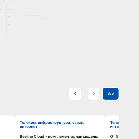
Все
Телеком, инфраструктура, связь,
Телеком, инфраструктура, связь,
интернет
интернет
Beeline Cloud - комплементарная модель:
От 5G к 6G: и
Смотреть видео