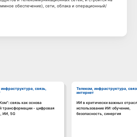
аммное обеспечение), сети, облака и операционный/
Телеком, инфраструктура, связь,
т
интернет
ом": связь как основа
ИИ в критически важных отрасл
Смотреть видео
Смотреть видео
й трансформации - цифровая
использование ИИ: обучение,
, ИИ, 5G
безопасность, синергия