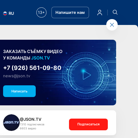
13+
Напишите нам
RU
ЗАКАЗАТЬ СЪЁМКУ ВИДЕО
У КОМАНДЫ
JSON.TV
+7 (926) 561-09-80
news@json.tv
Написать
@JSON.TV
Подписаться
7310 подписчиков
6603 видео