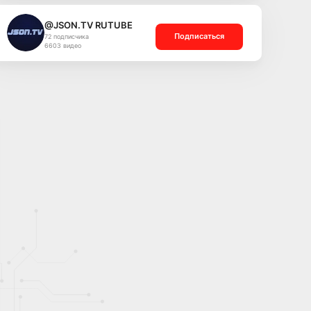
@JSON.TV RUTUBE
Подписаться
72 подписчика
6603 видео