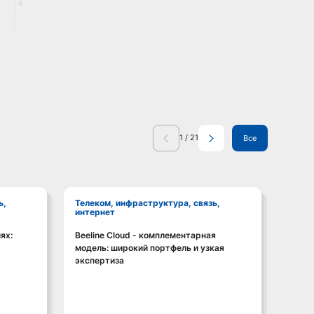
1
/
21
Все
Телеком, инфраструктура, связь,
Телеком, инфраструктура, связь,
интернет
инте
ях:
Beeline Cloud - комплементарная
Смотреть видео
модель: широкий портфель и узкая
экспертиза