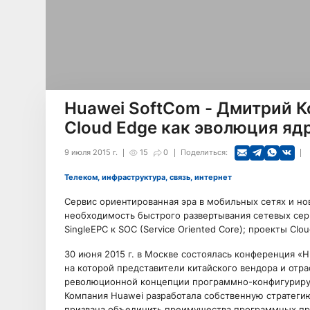
Huawei SoftCom - Дмитрий Ко
Cloud Edge как эволюция яд
9 июля 2015 г.
15
0
Поделиться:
Телеком, инфраструктура, связь, интернет
Сервис ориентированная эра в мобильных сетях и но
необходимость быстрого развертывания сетевых серв
SingleEPC к SOC (Service Oriented Core); проекты Cl
30 июня 2015 г. в Москве состоялась конференция «
на которой представители китайского вендора и отр
революционной концепции программно-конфигурируе
Компания Huawei разработала собственную стратеги
призвана объединить преимущества программных про