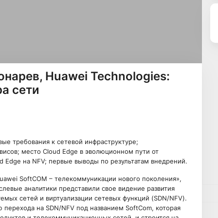
нарев, Huawei Technologies:
ра сети
вые требования к сетевой инфраструктуре;
исов; место Cloud Edge в эволюционном пути от
oud Edge на NFV; первые выводы по результатам внедрений.
Huawei SoftCOM – телекоммуникации нового поколения»,
аслевые аналитики представили свое видение развития
мых сетей и виртуализации сетевых функций (SDN/NFV).
ю перехода на SDN/NFV под названием SoftCom, которая
дуктов и телекоммуникационных сетей, и строится на