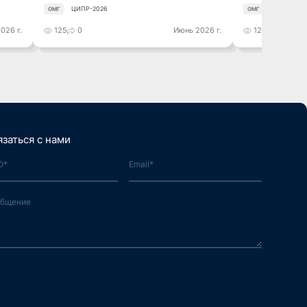
ЦИПР-2026
ЦИПР-2026
ОМГ
ОМГ
026 г.
125
0
Июнь 2026 г.
121
0
язаться с нами