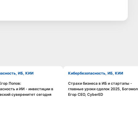
пасность, ИБ, КИИ
Кибербезопасность, ИБ, КИИ
 Егор Попов:
Страхи бизнеса в ИБ и стартапы -
Смотреть видео
Смотреть видео
асность и ИИ - инвестиции в
главные уроки сделок 2025, Богомол
еский суверенитет сегодня
Егор CEO, CyberED