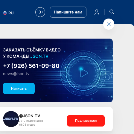
13+
Напишите нам
RU
ЗАКАЗАТЬ СЪЁМКУ ВИДЕО
У КОМАНДЫ
JSON.TV
+7 (926) 561-09-80
news@json.tv
Написать
@JSON.TV
Подписаться
7310 подписчиков
6603 видео