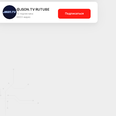
@JSON.TV RUTUBE
Подписаться
72 подписчика
6603 видео