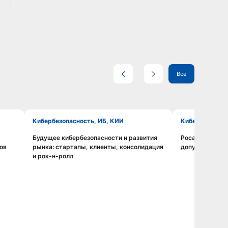
Все
Кибербезопасность, ИБ, КИИ
Кибербезопас
Будущее кибербезопасности и развития
Росатом: цена 
Смотреть видео
ов
рынка: стартапы, клиенты, консолидация
допуск к крит
и рок-н-ролл