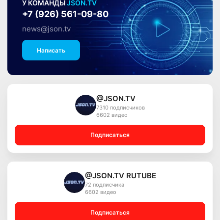
У КОМАНДЫ
JSON.TV
+7 (926) 561-09-80
news@json.tv
Написать
@JSON.TV
7310 подписчиков
6602 видео
Подписаться
@JSON.TV RUTUBE
72 подписчика
6602 видео
Подписаться