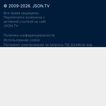
© 2009-2026. JSON.TV
Все права защищены.
Перепечатка возможна с
активной ссылкой на сайт
JSON.TV
Политика конфиденциальности
Использование cookie
Регламент реагирования на запросы ПД Джейсон энд
Партнерс
Политика хранения и уничтожения ПД
Согласие на обработку ПДн
Заявление об отзыве согласия
Согласие на рекламную рассылку
Свидетельство СМИ ЭЛ № ФС77-56975
13+
от 14 февраля 2014 года (Роскомнадзор).
Учредитель:
ООО "Джейсон энд Партнерс Консалтинг".
Главный редактор:
Водянова Светлана Александровна