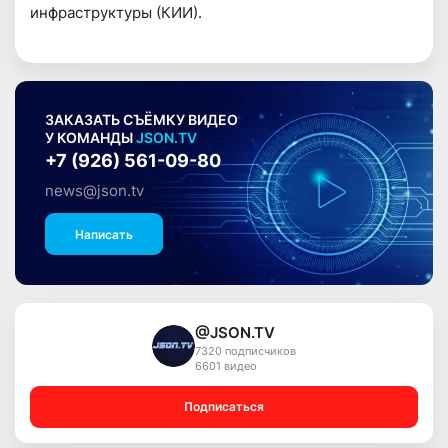
инфраструктуры (КИИ).
ЗАКАЗАТЬ СЪЁМКУ ВИДЕО
У КОМАНДЫ
JSON.TV
+7 (926) 561-09-80
news@json.tv
Написать
@JSON.TV
7320 подписчиков
6601 видео
Подписаться