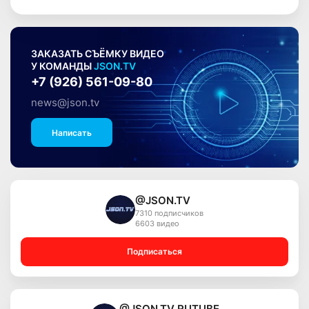
ЗАКАЗАТЬ СЪЁМКУ ВИДЕО
У КОМАНДЫ
JSON.TV
+7 (926) 561-09-80
news@json.tv
Написать
@JSON.TV
7310 подписчиков
6603 видео
Подписаться
@JSON.TV RUTUBE