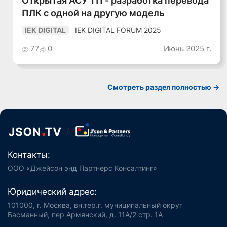
ПЛК с одной на другую модель
IEK DIGITAL FORUM 2025
IEK DIGITAL
77
0
Июнь 2025 г.
Смотреть раздел полностью ->
Контакты:
ООО «Джейсон энд Партнерс Консалтинг»
Юридический адрес:
101000, г. Москва, вн.тер.г. муниципальный округ
Басманный, пер Армянский, д. 11А/2 стр. 1А