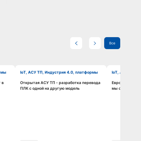
Все
ормы
IoT, АСУ ТП, Индустрия 4.0, платформы
IoT, АСУ ТП, 
 в
Открытая АСУ ТП - разработка перевода
ЕвроХим: в им
Смотреть видео
ПЛК с одной на другую модель
мы открыты в