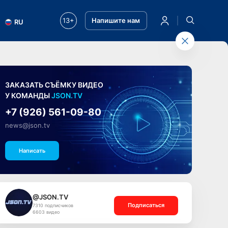
13+
Напишите нам
RU
ЗАКАЗАТЬ СЪЁМКУ ВИДЕО
У КОМАНДЫ
JSON.TV
+7 (926) 561-09-80
news@json.tv
Написать
@JSON.TV
Подписаться
7310 подписчиков
6603 видео