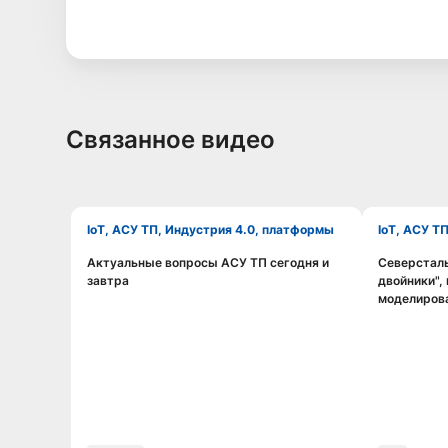
Связанное видео
IoT, АСУ ТП, Индустрия 4.0, платформы
IoT, АСУ Т
Актуальные вопросы АСУ ТП сегодня и
Северстал
Смотреть видео
завтра
двойники",
моделиров