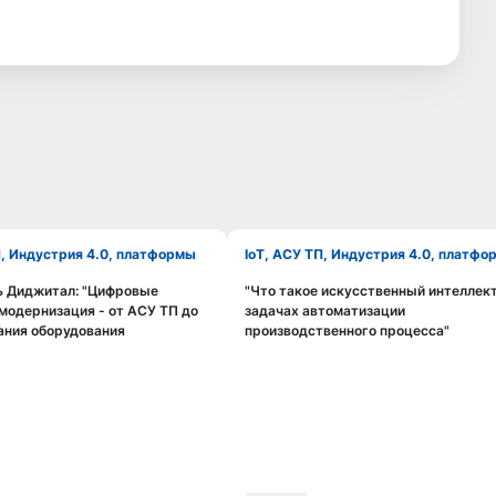
П, Индустрия 4.0, платформы
IoT, АСУ ТП, Индустрия 4.0, платф
ь Диджитал: "Цифровые
"Что такое искусственный интеллект
Смотреть видео
Смотреть видео
 модернизация - от АСУ ТП до
задачах автоматизации
ания оборудования
производственного процесса"