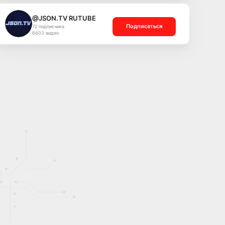
@JSON.TV RUTUBE
Подписаться
72 подписчика
6603 видео