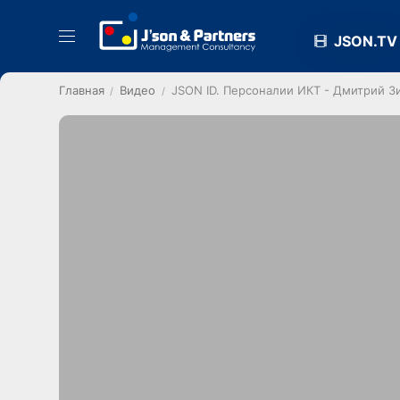
JSON.TV
Главная
Видео
JSON ID. Персоналии ИКТ - Дмитрий З