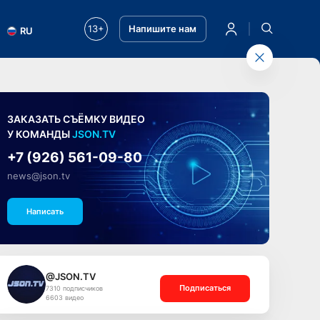
13+
Напишите нам
RU
ЗАКАЗАТЬ СЪЁМКУ ВИДЕО
У КОМАНДЫ
JSON.TV
+7 (926) 561-09-80
news@json.tv
Написать
@JSON.TV
Подписаться
7310 подписчиков
6603 видео