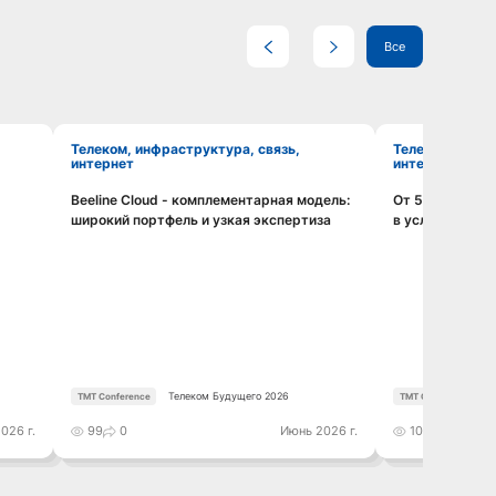
Все
Телеком, инфраструктура, связь,
Телеком, инфраструктура, связь,
интернет
интернет
Beeline Cloud - комплементарная модель:
От 5G к 6G: и
Смотреть видео
широкий портфель и узкая экспертиза
в условиях но
Телеком Будущего 2026
TMT Conference
TMT Conference
026 г.
99
0
Июнь 2026 г.
105
0