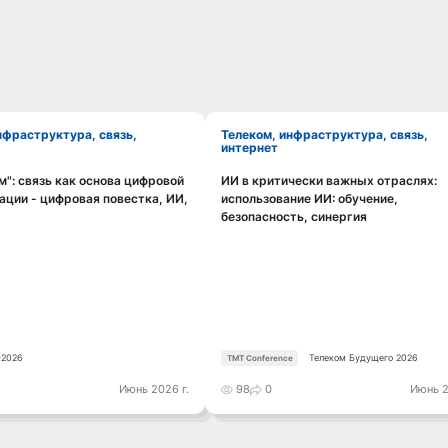
Телеком, инфраструктура, связь,
интернет
": связь как основа цифровой
ИИ в критически важных отраслях:
Смотреть видео
Смотреть видео
ции - цифровая повестка, ИИ,
использование ИИ: обучение,
безопасность, синергия
2026
Телеком Будущего 2026
TMT Conference
Июнь 2026 г.
98
0
Июнь 2