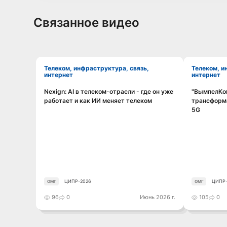
Связанное видео
Телеком, инфраструктура, связь,
Телеком, инфраструктура, связь,
интернет
интернет
Nexign: AI в телеком-отрасли - где он уже
"ВымпелКом
Смотреть видео
работает и как ИИ меняет телеком
трансформа
5G
ЦИПР-2026
ЦИПР-
ОМГ
ОМГ
96
0
Июнь 2026 г.
105
0