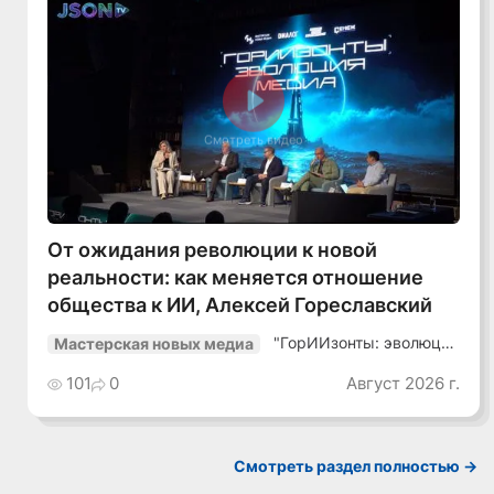
Смотреть видео
От ожидания революции к новой
реальности: как меняется отношение
общества к ИИ, Алексей Гореславский
"ГорИИзонты: эволюция
Мастерская новых медиа
медиа"
101
0
Август 2026 г.
Смотреть раздел полностью ->