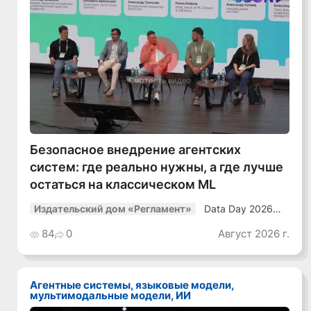
Смотреть видео
Безопасное внедрение агентских
систем: где реально нужны, а где лучше
остаться на классическом ML
Data Day 2026
Издательский дом «Регламент»
«ИИ + Данные.
Как сохранять
84
0
Август 2026 г.
уверенный курс
в динамичной
среде»
Агентные системы, языковые модели,
мультимодальные модели, ИИ