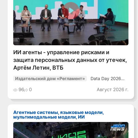
Смотреть видео
ИИ агенты - управление рисками и
защита персональных данных от утечек,
Артём Летин, ВТБ
Data Day 2026
Издательский дом «Регламент»
«ИИ + Данные.
Как сохранять
96
0
Август 2026 г.
уверенный курс
в динамичной
среде»
Агентные системы, языковые модели,
мультимодальные модели, ИИ