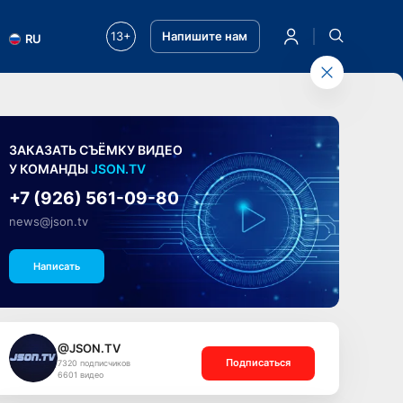
13+
Напишите нам
RU
ЗАКАЗАТЬ СЪЁМКУ ВИДЕО
У КОМАНДЫ
JSON.TV
+7 (926) 561-09-80
news@json.tv
Написать
@JSON.TV
Подписаться
7320 подписчиков
6601 видео