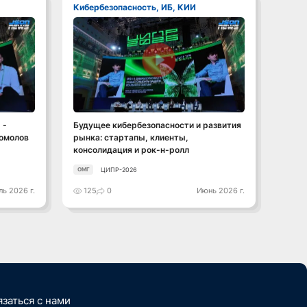
Кибербезопасность, ИБ, КИИ
Кибе
Смотреть видео
 -
Будущее кибербезопасности и развития
Росат
гомолов
рынка: стартапы, клиенты,
допус
консолидация и рок-н-ролл
ЦИПР-2026
ОМГ
ОМГ
ь 2026 г.
125
0
Июнь 2026 г.
121
язаться с нами