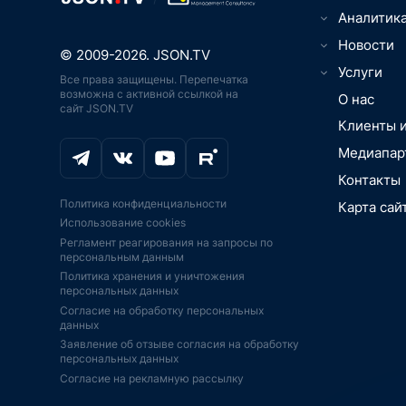
Цифровизаци
Аналитик
вещей, Умны
ТВ, видео-, 
Новости
Юриспруденц
© 2009-2026. JSON.TV
Игры, кибер
Менеджмент
Телематика,
Услуги
Все права защищены. Перепечатка
ИТ, ПО, разр
связь, нави
ПО
возможна с активной ссылкой на
О НАС
интеграция
О нас
ИТ-рынок, 
сайт JSON.TV
Дроны, бес
МАРКЕТИН
Онлайн-обра
технологии,
летательные
Клиенты 
ИССЛЕДОВ
Транспорт, 
Цифровая м
Цифровизаци
РЫНКИ. ОТ
автомобили
Медиапар
медоборудо
вещей, Умны
PR-ПОДДЕ
Промышленно
Промышленн
Аддитивные 
Контакты
BigData, бл
JSON.TV
Экосистемы
печать
Политика конфиденциальности
Карта сай
IoT, АСУ ТП,
IPO, ИНВЕС
Аддитивные 
Безопасност
Использование cookies
платформы
печать
КОНСАЛТИН
Игры, кибер
Регламент реагирования на запросы по
Импортозам
ИИ-ускорител
ФИНАНСОВ
Искусственн
персональным данным
господдерж
ИИ
АУДИТ
BigData, бл
Политика хранения и уничтожения
Экономика, 
Телекоммун
Информацио
персональных данных
инновации,
оборудовани
ПО
Согласие на обработку персональных
Финтех, инв
Дроны, бес
Образование
данных
финансы, пл
летательные
образование
Заявление об отзыве согласия на обработку
Интернет-ма
ЭКБ, ЦПУ, с
Серверы СХ
персональных данных
ретейл, эко
FPGA
Согласие на рекламную рассылку
Спутниковая
Телевидение
Серверы, СХ
навигация
кинотеатры, 