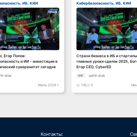
зопасность, ИБ, КИИ
Кибербезопасность, ИБ, КИИ
Смотреть видео
Смотреть видео
l, Егор Попов:
Страхи бизнеса в ИБ и стартапы
опасность и ИИ - инвестиции в
главные уроки сделок 2025, Бо
ический суверенитет сегодня
Егор CEO, CyberED
ПР-2026
ЦИПР-2026
ОМГ
0
Июль 2026 г.
116
0
Июл
Контакты:
Св