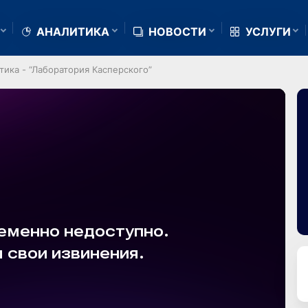
АНАЛИТИКА
НОВОСТИ
УСЛУГИ
тика - “Лаборатория Касперского”