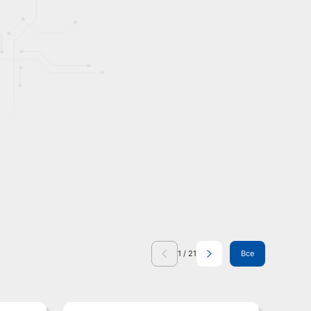
1
/
21
Все