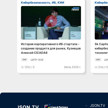
Кибербезопасность, ИБ, КИИ
Кибербе
Смотреть видео
История корпоративного ИБ стартапа -
Sk Capita
создание продукта для рынка, Кузнецов
кибербез
Алексей CICADA8
технолог
ЦИПР-2026
ЦИ
ОМГ
ОМГ
120
0
Июль 2026 г.
124
JSON.TV