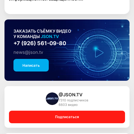
ЗАКАЗАТЬ СЪЁМКУ ВИДЕО
У КОМАНДЫ
JSON.TV
+7 (926) 561-09-80
news@json.tv
Написать
@JSON.TV
7310 подписчиков
6603 видео
Подписаться