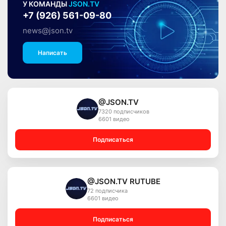
У КОМАНДЫ
JSON.TV
+7 (926) 561-09-80
news@json.tv
Написать
@JSON.TV
7320 подписчиков
6601 видео
Подписаться
@JSON.TV RUTUBE
72 подписчика
6601 видео
Подписаться