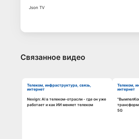
Json TV
Связанное видео
Телеком, инфраструктура, связь,
Телеком, инфраструктура, связь,
интернет
интернет
Nexign: AI в телеком-отрасли - где он уже
"ВымпелКом
Смотреть видео
работает и как ИИ меняет телеком
трансформа
5G