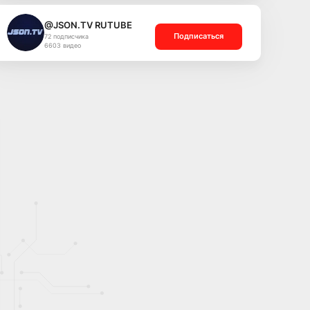
@JSON.TV RUTUBE
Подписаться
72 подписчика
6603 видео