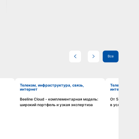
Все
Телеком, инфраструктура, связь,
Телеком, инфраструктура, связь,
интернет
интернет
Beeline Cloud - комплементарная модель:
От 5G к 6G: и
Смотреть видео
широкий портфель и узкая экспертиза
в условиях но