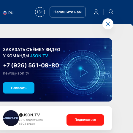
13+
Напишите нам
RU
ЗАКАЗАТЬ СЪЁМКУ ВИДЕО
У КОМАНДЫ
JSON.TV
+7 (926) 561-09-80
news@json.tv
Написать
@JSON.TV
Подписаться
7310 подписчиков
6603 видео