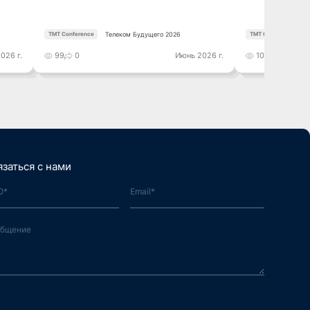
Телеком Будущего 2026
TMT Conference
TMT Conference
026 г.
99
0
Июнь 2026 г.
105
0
язаться с нами