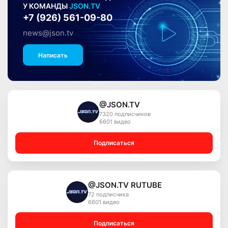
У КОМАНДЫ
JSON.TV
+7 (926) 561-09-80
news@json.tv
Написать
@JSON.TV
7320 подписчиков
6601 видео
Подписаться
@JSON.TV RUTUBE
72 подписчика
6601 видео
Подписаться