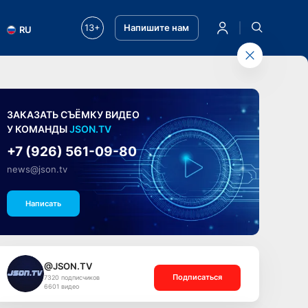
13+
Напишите нам
RU
ЗАКАЗАТЬ СЪЁМКУ ВИДЕО
У КОМАНДЫ
JSON.TV
+7 (926) 561-09-80
news@json.tv
Написать
@JSON.TV
Подписаться
7320 подписчиков
6601 видео