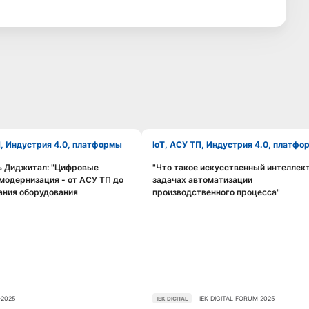
П, Индустрия 4.0, платформы
IoT, АСУ ТП, Индустрия 4.0, платф
ь Диджитал: "Цифровые
"Что такое искусственный интеллект
Смотреть видео
Смотреть видео
 модернизация - от АСУ ТП до
задачах автоматизации
ания оборудования
производственного процесса"
2025
IEK DIGITAL FORUM 2025
IEK DIGITAL