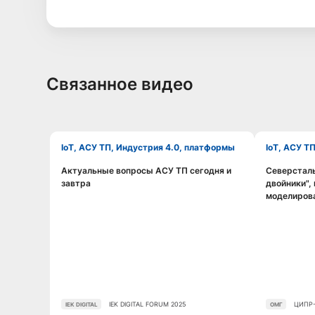
Связанное видео
IoT, АСУ ТП, Индустрия 4.0, платформы
IoT, АСУ Т
Актуальные вопросы АСУ ТП сегодня и
Северстал
Смотреть видео
завтра
двойники",
моделиров
IEK DIGITAL FORUM 2025
ЦИПР-
IEK DIGITAL
ОМГ