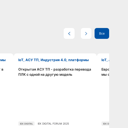
Все
ормы
IoT, АСУ ТП, Индустрия 4.0, платформы
IoT, АСУ ТП, 
 в
Открытая АСУ ТП - разработка перевода
ЕвроХим: в им
Смотреть видео
ПЛК с одной на другую модель
мы открыты в
IEK DIGITAL FORUM 2025
IEK D
IEK DIGITAL
IEK DIGITAL