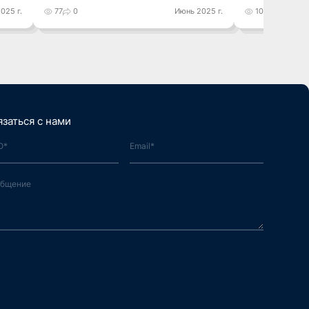
025 г.
77
0
Июнь 2025 г.
100
0
язаться с нами