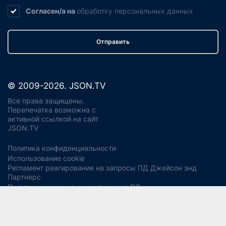
Согласен/а на
обработку
персональных данных
Отправить
© 2009-2026. JSON.TV
Все права защищены.
Перепечатка возможна с
активной ссылкой на сайт
JSON.TV
Политика конфиденциальности
Использование cookie
Регламент реагирования на запросы ПД Джейсон энд
Партнерс
Политика хранения и уничтожения ПД
Согласие на обработку ПДн
Заявление об отзыве согласия
Согласие на рекламную рассылку