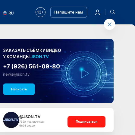
13+
Напишите нам
RU
ЗАКАЗАТЬ СЪЁМКУ ВИДЕО
У КОМАНДЫ
JSON.TV
+7 (926) 561-09-80
news@json.tv
Написать
@JSON.TV
Подписаться
7320 подписчиков
6601 видео