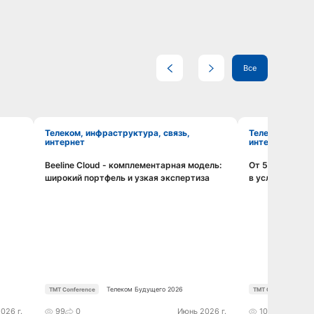
Все
Телеком, инфраструктура, связь,
Телеком, инфраструктура, связь,
интернет
интернет
Beeline Cloud - комплементарная модель:
От 5G к 6G: и
Смотреть видео
широкий портфель и узкая экспертиза
в условиях но
Телеком Будущего 2026
TMT Conference
TMT Conference
026 г.
99
0
Июнь 2026 г.
105
0