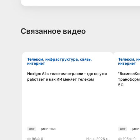
Связанное видео
Телеком, инфраструктура, связь,
Телеком, инфраструктура, связь,
интернет
интернет
Nexign: AI в телеком-отрасли - где он уже
"ВымпелКом
Смотреть видео
работает и как ИИ меняет телеком
трансформа
5G
ЦИПР-2026
ЦИПР-
ОМГ
ОМГ
96
0
Июнь 2026 г.
105
0