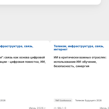
Телеком, инфраструктура, связь,
интернет
": связь как основа цифровой
ИИ в критически важных отраслях:
Смотреть видео
Смотреть видео
ции - цифровая повестка, ИИ,
использование ИИ: обучение,
безопасность, синергия
2026
Телеком Будущего 2026
TMT Conference
Июнь 2026 г.
98
0
Июнь 2