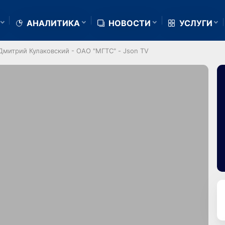
АНАЛИТИКА
НОВОСТИ
УСЛУГИ
митрий Кулаковский - ОАО "МГТС" - Json TV