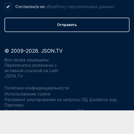
Согласен/а на
обработку
персональных данных
Отправить
© 2009-2026. JSON.TV
Все права защищены.
Перепечатка возможна с
активной ссылкой на сайт
JSON.TV
Политика конфиденциальности
Использование cookie
Регламент реагирования на запросы ПД Джейсон энд
Партнерс
Политика хранения и уничтожения ПД
Согласие на обработку ПДн
Заявление об отзыве согласия
Согласие на рекламную рассылку