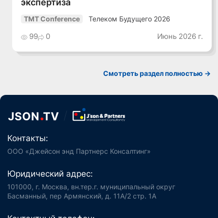
экспертиза
Телеком Будущего 2026
TMT Conference
99
0
Июнь 2026 г.
Смотреть раздел полностью ->
Контакты:
ООО «Джейсон энд Партнерс Консалтинг»
Юридический адрес:
101000, г. Москва, вн.тер.г. муниципальный округ
Басманный, пер Армянский, д. 11А/2 стр. 1А