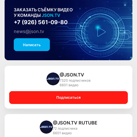
ЗАКАЗАТЬ СЪЁМКУ ВИДЕО
У КОМАНДЫ
JSON.TV
+7 (926) 561-09-80
news@json.tv
Написать
@JSON.TV
7320 подписчиков
6601 видео
Подписаться
@JSON.TV RUTUBE
72 подписчика
6601 видео