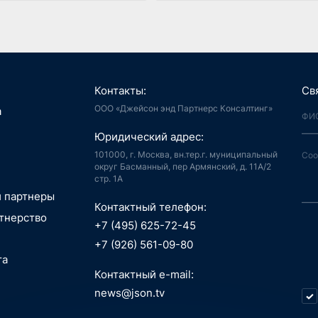
Контакты:
Св
ООО «Джейсон энд Партнерс Консалтинг»
я, Интернет
а
й город
аудиоконтент, книги
Юридический адрес:
ия, LegalTech
спорт, реклама
 и мотивация
 спутниковая
101000, г. Москва, вн.тер.г. муниципальный
аботка,
гация
округ Басманный, пер Армянский, д. 11А/2
стр. 1А
информационные
пилотные
зование, EdTech
 ПО
 аппараты, БАС
и партнеры
беспилотные
Контактный телефон:
едицина,
я, Интернет
тнерство
вание
й город
+7 (495) 625-72-45
сть, АСУ ТП, IoT
ые данные,
технологии, 3D
+7 (926) 561-09-80
окчейн
, маркетплейсы
та
 Индустрия 4.0,
технологии, 3D
ь, ИБ, КИИ
Контактный e-mail:
спорт
ещение,
и, AI hardware,
news@json.tv
ый интеллект,
ка, МСП
окчейн
стратегия,