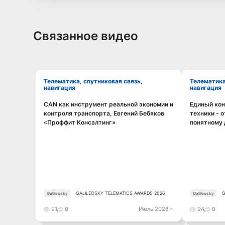
Связанное видео
Телематика, спутниковая связь,
Телематика, спутниковая связь,
навигация
навигация
CAN как инструмент реальной экономии и
Единый кон
Смотреть видео
контроля транспорта, Евгений Бебяков
техники - 
«Проффит Консалтинг»
понятному
GALILEOSKY TELEMATICS AWARDS 2026
G
Galileosky
Galileosky
91
0
Июль 2026 г.
94
0