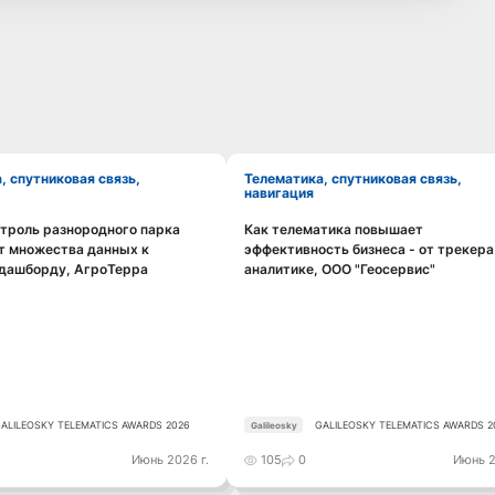
Телематика, спутниковая связь,
навигация
троль разнородного парка
Как телематика повышает
Смотреть видео
Смотреть видео
от множества данных к
эффективность бизнеса - от трекера
 дашборду, АгроТерра
аналитике, ООО "Геосервис"
ALILEOSKY TELEMATICS AWARDS 2026
GALILEOSKY TELEMATICS AWARDS 2
Galileosky
Июнь 2026 г.
105
0
Июнь 2