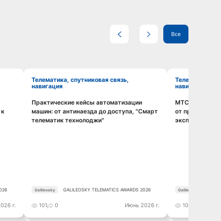
Все
Телематика, спутниковая связь,
Телематика, спутниковая связь,
навигация
навигация
Практические кейсы автоматизации
МТС: SIM-чип
Смотреть видео
 к
машин: от антинаезда до доступа, "Смарт
от производст
телематик технолоджи"
эксплуатации
026
GALILEOSKY TELEMATICS AWARDS 2026
GALIL
Galileosky
Galileosky
026 г.
101
0
Июнь 2026 г.
103
0