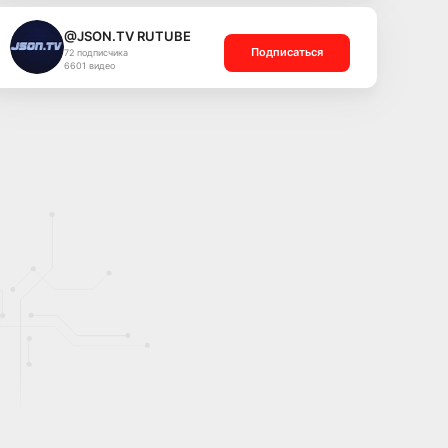
@JSON.TV RUTUBE
Подписаться
72 подписчика
6601 видео