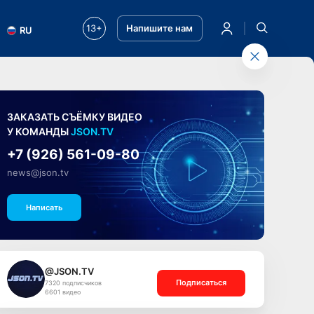
13+
Напишите нам
RU
ЗАКАЗАТЬ СЪЁМКУ ВИДЕО
У КОМАНДЫ
JSON.TV
+7 (926) 561-09-80
news@json.tv
Написать
@JSON.TV
Подписаться
7320 подписчиков
6601 видео