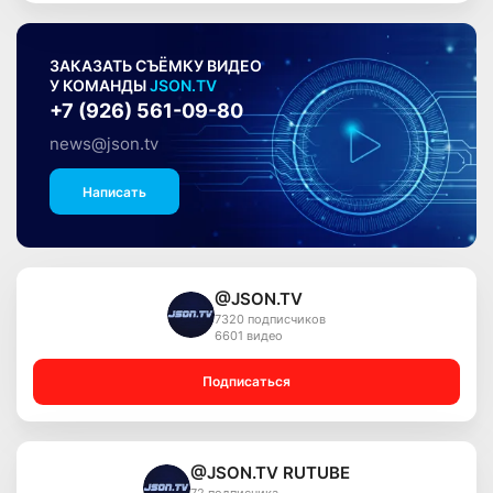
ЗАКАЗАТЬ СЪЁМКУ ВИДЕО
У КОМАНДЫ
JSON.TV
+7 (926) 561-09-80
news@json.tv
Написать
@JSON.TV
7320 подписчиков
6601 видео
Подписаться
@JSON.TV RUTUBE