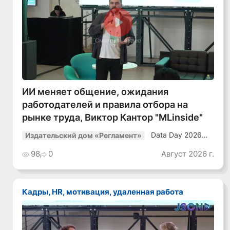
Смотреть видео
ИИ меняет общение, ожидания
работодателей и правила отбора на
рынке труда, Виктор Кантор "MLinside"
Data Day 2026
Издательский дом «Регламент»
«ИИ + Данные.
Как сохранять
98
0
Август 2026 г.
уверенный курс
в динамичной
среде»
Кадры, HR, мотивация, удаленная работа