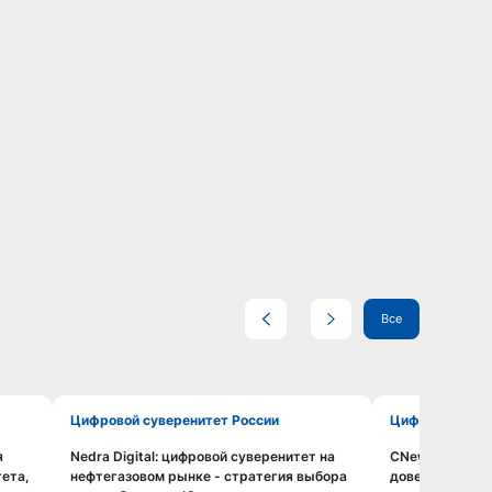
Все
Цифровой суверенитет России
Цифровой сув
я
Nedra Digital: цифровой суверенитет на
CNews: необхо
Смотреть видео
тета,
нефтегазовом рынке - стратегия выбора
доверенной ИИ