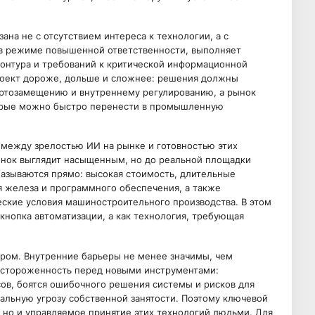
ана не с отсутствием интереса к технологии, а с
 в режиме повышенной ответственности, выполняет
контура и требований к критической информационной
проект дороже, дольше и сложнее: решения должны
ортозамещению и внутреннему регулированию, а рынок
торые можно быстро перенести в промышленную
 между зрелостью ИИ на рынке и готовностью этих
ок выглядит насыщенным, но до реальной площадки
называются прямо: высокая стоимость, длительные
я железа и программного обеспечения, а также
ские условия машиностроительного производства. В этом
кнопка автоматизации, а как технология, требующая
ором. Внутренние барьеры не менее значимы, чем
настороженность перед новыми инструментами:
ов, боятся ошибочного решения системы и рисков для
альную угрозу собственной занятости. Поэтому ключевой
, но и управляемое принятие этих технологий людьми. Для