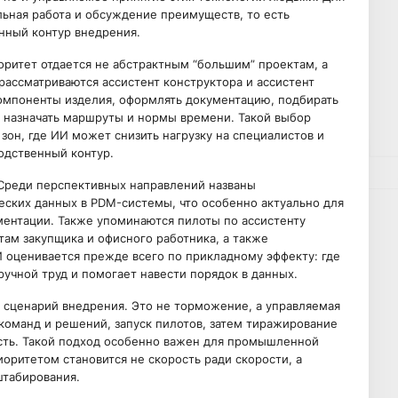
льная работа и обсуждение преимуществ, то есть
онный контур внедрения.
оритет отдается не абстрактным “большим” проектам, а
ассматриваются ассистент конструктора и ассистент
компоненты изделия, оформлять документацию, подбирать
, назначать маршруты и нормы времени. Такой выбор
зон, где ИИ может снизить нагрузку на специалистов и
одственный контур.
Среди перспективных направлений названы
еских данных в PDM-системы, что особенно актуально для
ентации. Также упоминаются пилоты по ассистенту
там закупщика и офисного работника, а также
 оценивается прежде всего по прикладному эффекту: где
ручной труд и помогает навести порядок в данных.
сценарий внедрения. Это не торможение, а управляемая
 команд и решений, запуск пилотов, затем тиражирование
ость. Такой подход особенно важен для промышленной
оритетом становится не скорость ради скорости, а
штабирования.