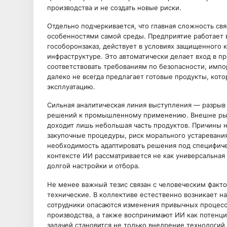
производства и не создать новые риски.
Отдельно подчеркивается, что главная сложность связ
особенностями самой среды. Предприятие работает
гособоронзаказ, действует в условиях защищенного 
инфраструктуре. Это автоматически делает вход в 
соответствовать требованиям по безопасности, имп
далеко не всегда предлагает готовые продукты, ко
эксплуатацию.
Сильная аналитическая линия выступления — разрыв
решений к промышленному применению. Внешне рын
доходит лишь небольшая часть продуктов. Причины 
закупочные процедуры, риск морального устаревани
необходимость адаптировать решения под специфиче
контексте ИИ рассматривается не как универсальная 
долгой настройки и отбора.
Не менее важный тезис связан с человеческим факт
технические. В коллективе естественно возникает 
сотрудники опасаются изменения привычных процесс
производства, а также воспринимают ИИ как потенци
задачей становится не только внедрение технологий