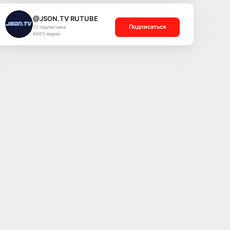
@JSON.TV RUTUBE
Подписаться
72 подписчика
6603 видео