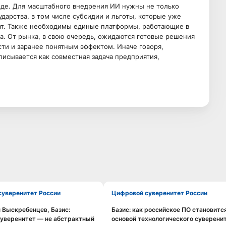
еде. Для масштабного внедрения ИИ нужны не только
дарства, в том числе субсидии и льготы, которые уже
ат. Также необходимы единые платформы, работающие в
за. От рынка, в свою очередь, ожидаются готовые решения
ти и заранее понятным эффектом. Иначе говоря,
исывается как совместная задача предприятия,
 суверенитет России
Цифровой суверенитет России
 Выскребенцев, Базис:
Базис: как российское ПО становитс
Смотреть видео
Смотреть видео
уверенитет — не абстрактный
основой технологического суверени