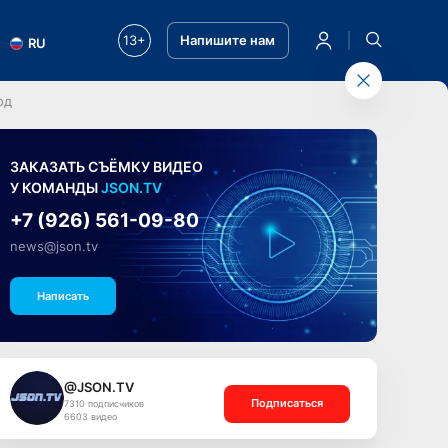
13+
Напишите нам
RU
од
ЗАКАЗАТЬ СЪЁМКУ ВИДЕО
У КОМАНДЫ
JSON.TV
+7 (926) 561-09-80
news@json.tv
Написать
@JSON.TV
Подписаться
7310 подписчиков
6603 видео