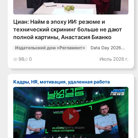
Циан: Найм в эпоху ИИ: резюме и
технический скрининг больше не дают
полной картины, Анастасия Бианко
Data Day 2026
Издательский дом «Регламент»
«ИИ + Данные.
Как сохранять
98
0
Июль 2026 г.
уверенный курс
в динамичной
среде»
Кадры, HR, мотивация, удаленная работа
Смотреть видео