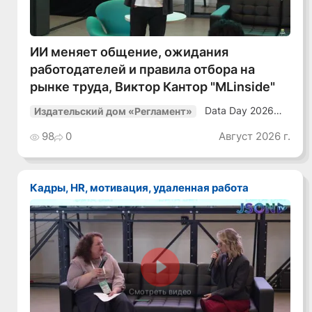
ИИ меняет общение, ожидания
работодателей и правила отбора на
рынке труда, Виктор Кантор "MLinside"
Data Day 2026
Издательский дом «Регламент»
«ИИ + Данные.
Как сохранять
98
0
Август 2026 г.
уверенный курс
в динамичной
среде»
Кадры, HR, мотивация, удаленная работа
Смотреть видео