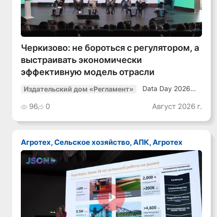
Черкизово: не бороться с регулятором, а
выстраивать экономически
эффективную модель отрасли
Data Day 2026
Издательский дом «Регламент»
«ИИ + Данные.
Как сохранять
96
0
Август 2026 г.
уверенный курс
в динамичной
среде»
Агротех, Сельское хозяйство, АПК, Агротех
Смотреть видео